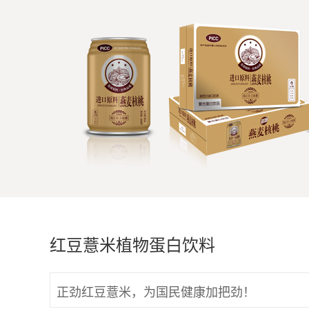
红豆薏米植物蛋白饮料
正劲红豆薏米，为国民健康加把劲！